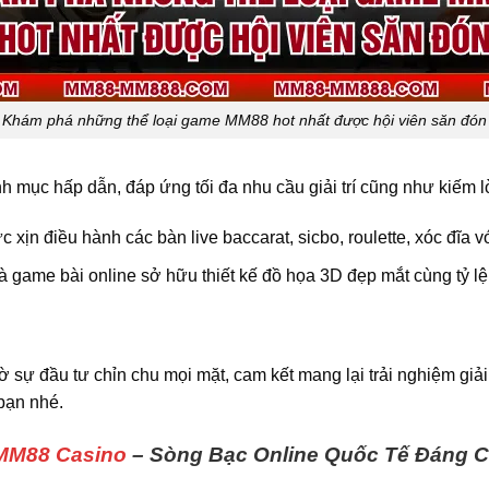
Khám phá những thể loại game MM88 hot nhất được hội viên săn đón
 mục hấp dẫn, đáp ứng tối đa nhu cầu giải trí cũng như kiếm lờ
c xịn điều hành các bàn live baccarat, sicbo, roulette, xóc đĩa 
game bài online sở hữu thiết kế đồ họa 3D đẹp mắt cùng tỷ lệ 
đầu tư chỉn chu mọi mặt, cam kết mang lại trải nghiệm giải tr
bạn nhé.
MM88 Casino
– Sòng Bạc Online Quốc Tế Đáng C