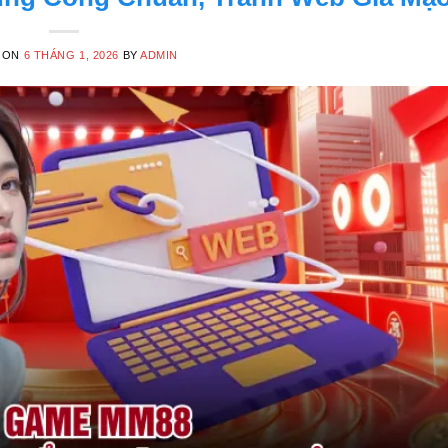
 ON
6 THÁNG 1, 2026
BY
ADMIN