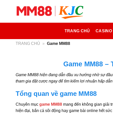
Skip
to
content
TRANG CHỦ
CASINO
TRANG CHỦ
»
Game MM88
Game MM88 – T
Game MM88 hiện đang dẫn đầu xu hướng nhờ sự đầu tư
tham gia đặt cược ngay để tìm kiếm lợi nhuận hấp dẫn
Tổng quan về game MM88
Chuyên mục
game MM88
mang đến không gian giải tr
hiện đại, bắn cá sôi động hay game bài online hết sức 