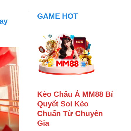
GAME HOT
ay
Kèo Châu Á MM88 Bí
Quyết Soi Kèo
Chuẩn Từ Chuyên
Gia