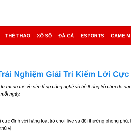
THỂ THAO
XỔ SỐ
ĐÁ GÀ
ESPORTS
GAME M
rải Nghiệm Giải Trí Kiếm Lời Cực
 mạnh mẽ về nền tảng công nghệ và hệ thống trò chơi đa dạng
 mỗi ngày.
í cực đỉnh với hàng loạt trò chơi live và đổi thưởng phong phú
thú vị.