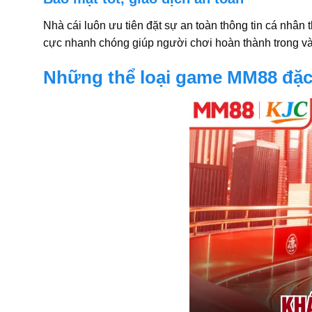
Nhà cái luôn ưu tiên đặt sự an toàn thông tin cá nhân
cực nhanh chóng giúp người chơi hoàn thành trong và
Những thể loại game MM88 đặ