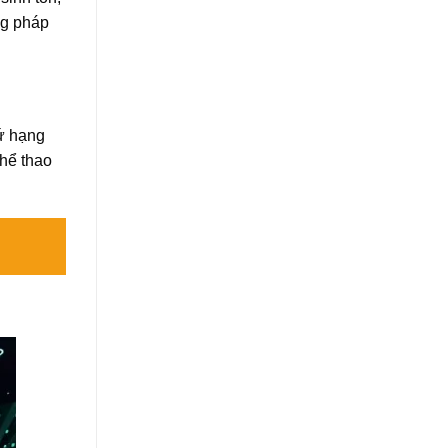
ng pháp
hứ hạng
thể thao