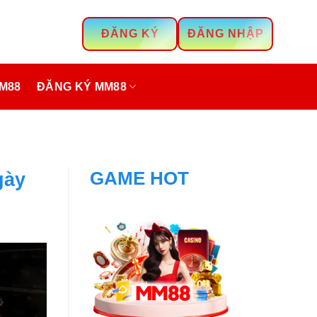
ĐĂNG KÝ
ĐĂNG NHẬP
M88
ĐĂNG KÝ MM88
gày
GAME HOT