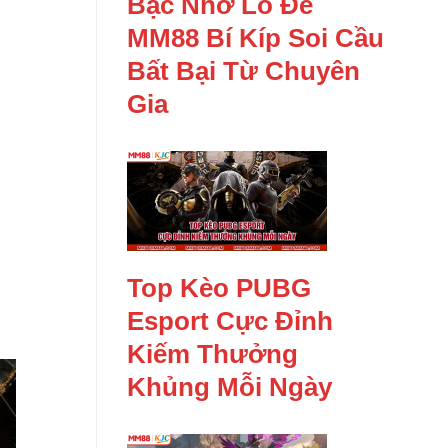
Bạc Nhớ Lô Đề
MM88 Bí Kíp Soi Cầu
Bất Bại Từ Chuyên
Gia
Top Kèo PUBG
Esport Cực Đỉnh
Kiếm Thưởng
Khủng Mỗi Ngày