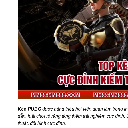
Kèo PUBG
được hàng triệu hội viên quan tâm trong t
dẫn, luật chơi rõ ràng tăng thêm trải nghiệm cực đỉnh
thuật, đội hình cực đỉnh.