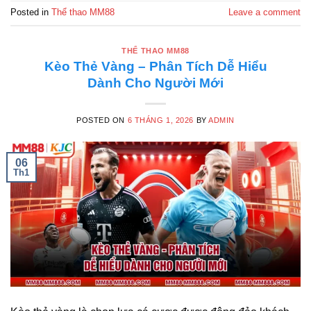
Posted in
Thể thao MM88
Leave a comment
THỂ THAO MM88
Kèo Thẻ Vàng – Phân Tích Dễ Hiểu
Dành Cho Người Mới
POSTED ON
6 THÁNG 1, 2026
BY
ADMIN
06
Th1