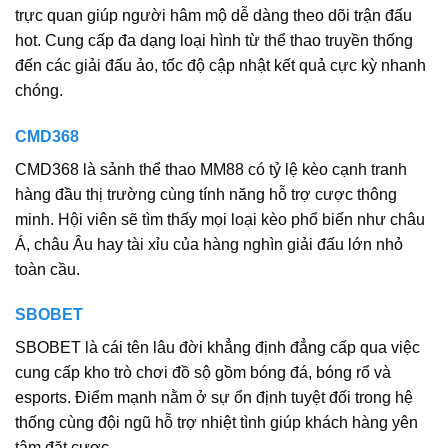
trực quan giúp người hâm mộ dễ dàng theo dõi trận đấu
hot. Cung cấp đa dạng loại hình từ thể thao truyền thống
đến các giải đấu ảo, tốc độ cập nhật kết quả cực kỳ nhanh
chóng.
CMD368
CMD368 là sảnh thể thao MM88 có tỷ lệ kèo cạnh tranh
hàng đầu thị trường cùng tính năng hỗ trợ cược thông
minh. Hội viên sẽ tìm thấy mọi loại kèo phổ biến như châu
Á, châu Âu hay tài xỉu của hàng nghìn giải đấu lớn nhỏ
toàn cầu.
SBOBET
SBOBET là cái tên lâu đời khẳng định đẳng cấp qua việc
cung cấp kho trò chơi đồ sộ gồm bóng đá, bóng rổ và
esports. Điểm mạnh nằm ở sự ổn định tuyệt đối trong hệ
thống cùng đội ngũ hỗ trợ nhiệt tình giúp khách hàng yên
tâm đặt cược.