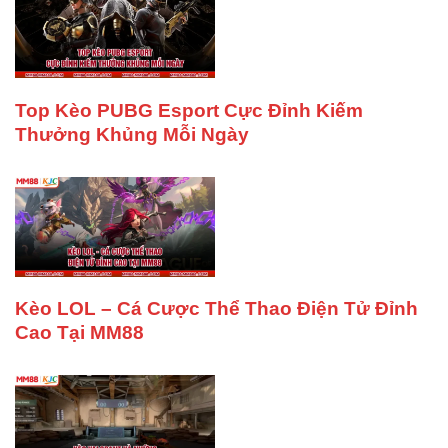
Top Kèo PUBG Esport Cực Đỉnh Kiếm
Thưởng Khủng Mỗi Ngày
Kèo LOL – Cá Cược Thể Thao Điện Tử Đỉnh
Cao Tại MM88