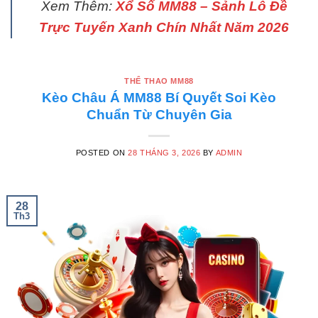
Xem Thêm:
Xổ Số MM88 – Sảnh Lô Đề
Trực Tuyến Xanh Chín Nhất Năm 2026
THỂ THAO MM88
Kèo Châu Á MM88 Bí Quyết Soi Kèo
Chuẩn Từ Chuyên Gia
POSTED ON
28 THÁNG 3, 2026
BY
ADMIN
28
Th3