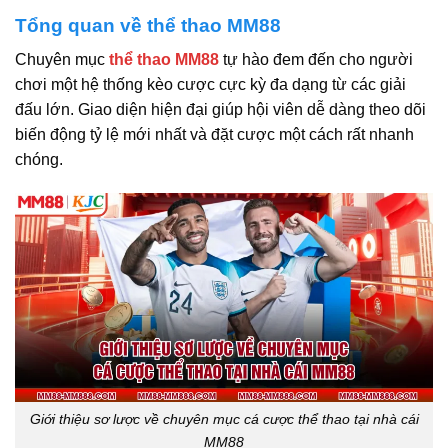
Tổng quan về thể thao MM88
Chuyên mục
thể thao MM88
tự hào đem đến cho người
chơi một hệ thống kèo cược cực kỳ đa dạng từ các giải
đấu lớn. Giao diện hiện đại giúp hội viên dễ dàng theo dõi
biến động tỷ lệ mới nhất và đặt cược một cách rất nhanh
chóng.
Giới thiệu sơ lược về chuyên mục cá cược thể thao tại nhà cái
MM88